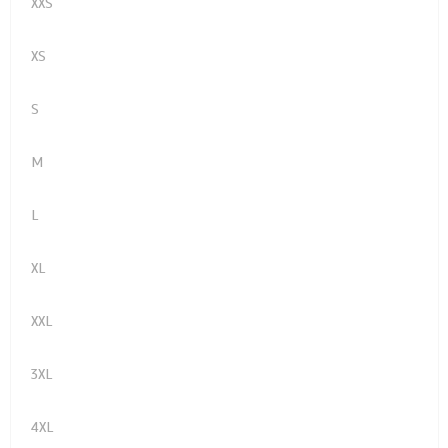
XXS
XS
S
M
L
XL
XXL
3XL
4XL