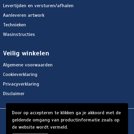
Levertijden en versturen/afhalen
Aanleveren artwork
Technieken
Wasinstructies
Veilig winkelen
Algemene voorwaarden
Cookieverklaring
Privacyverklaring
Disclaimer
Door op accepteren te klikken ga je akkoord met de
© Copyright d'Hersigny 2024
geldende omgang van productinformatie zoals op
de website wordt vermeld.