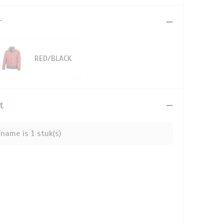
r
RED/BLACK
t
name is 1 stuk(s)