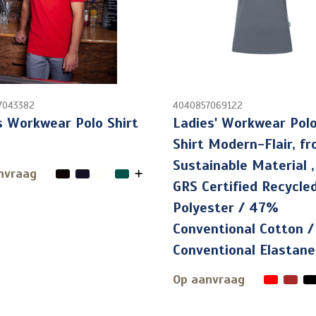
7043382
4040857069122
 Workwear Polo Shirt
Ladies' Workwear Pol
Shirt Modern-Flair, f
Sustainable Material 
nvraag
GRS Certified Recycle
Polyester / 47%
Conventional Cotton 
Conventional Elastane
Op aanvraag