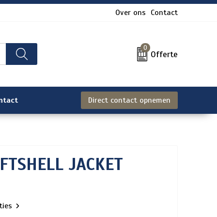
Over ons
Contact
0
Offerte
ntact
Direct contact opnemen
OFTSHELL JACKET
aties