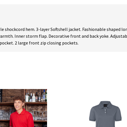
able shockcord hem. 3-layer Softshell jacket. Fashionable shaped lon
 warmth. Inner storm flap. Decorative front and back yoke. Adjust
pocket. 2 large front zip closing pockets.