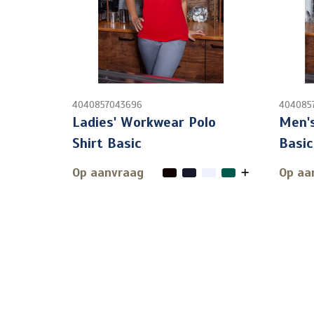
4040857043696
404085
Ladies' Workwear Polo
Men's
Shirt Basic
Basic
Op aanvraag
Op aa