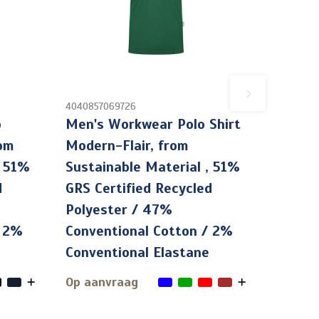
4040857069726
o
Men's Workwear Polo Shirt
rom
Modern-Flair, from
, 51%
Sustainable Material , 51%
d
GRS Certified Recycled
Polyester / 47%
/ 2%
Conventional Cotton / 2%
Conventional Elastane
Op aanvraag