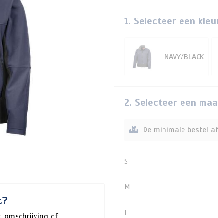
1. Selecteer een kleu
NAVY/BLACK
2. Selecteer een maa
De minimale bestel af
S
M
t?
L
 omschrijving of