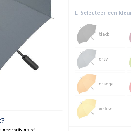
1. Selecteer een kleu
black
grey
orange
yellow
t?
 omschrijving of