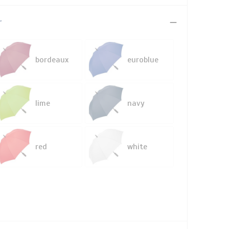
r
bordeaux
euroblue
lime
navy
red
white