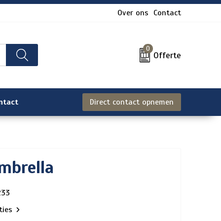
Over ons
Contact
0
Offerte
ntact
Direct contact opnemen
mbrella
233
aties