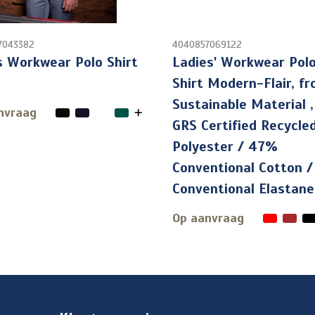
7043382
4040857069122
 Workwear Polo Shirt
Ladies' Workwear Pol
Shirt Modern-Flair, f
Sustainable Material 
nvraag
GRS Certified Recycle
Polyester / 47%
Conventional Cotton 
Conventional Elastane
Op aanvraag