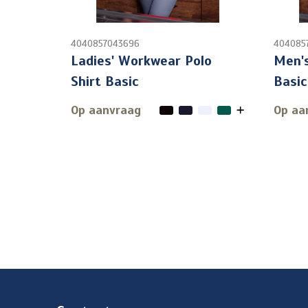
4040857043696
404085
Ladies' Workwear Polo
Men's
Shirt Basic
Basic
Op aanvraag
Op aa