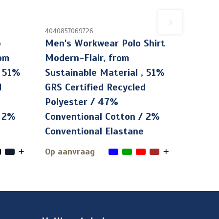
4040857069726
o
Men's Workwear Polo Shirt
rom
Modern-Flair, from
, 51%
Sustainable Material , 51%
d
GRS Certified Recycled
Polyester / 47%
/ 2%
Conventional Cotton / 2%
Conventional Elastane
Op aanvraag