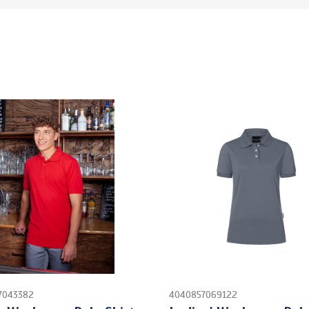
7043382
4040857069122