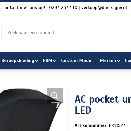
 contact met ons op! | 0297 2372 10 | verkoop@dhersigny.nl
Beroepskleding
PBM
Custom Made
Merken
Co
AC pocket u
LED
Artikelnummer:
FR11527