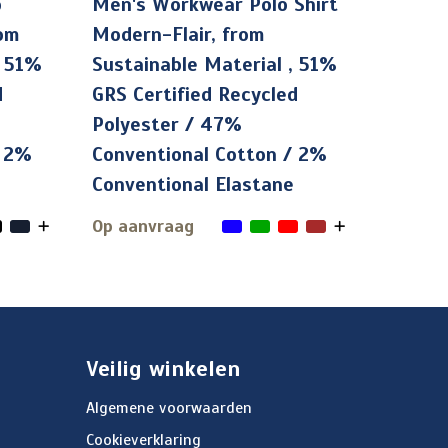
o
Men's Workwear Polo Shirt
rom
Modern-Flair, from
, 51%
Sustainable Material , 51%
d
GRS Certified Recycled
Polyester / 47%
/ 2%
Conventional Cotton / 2%
Conventional Elastane
Op aanvraag
Veilig winkelen
Algemene voorwaarden
Cookieverklaring