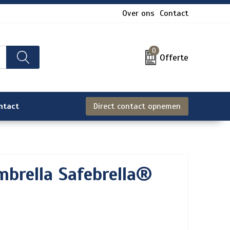
Over ons
Contact
0
Offerte
ntact
Direct contact opnemen
mbrella Safebrella®