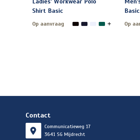
Ladies' Workwear Polo
Men's
Shirt Basic
Basic
Op aanvraag
Op aa
Contact
Communicatieweg 17
3641 SG Mijdrecht