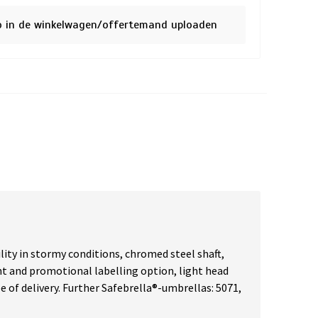
o in de winkelwagen/offertemand uploaden
ty in stormy conditions, chromed steel shaft,
ght and promotional labelling option, light head
pe of delivery. Further Safebrella®-umbrellas: 5071,