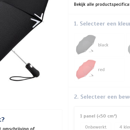
Bekijk alle productspecific
1. Selecteer een kleu
black
red
2. Selecteer een bew
1 panel (<50 cm²)
t?
Onbewerkt
4
 omschrijving of