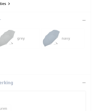
aties
r
grey
navy
erking