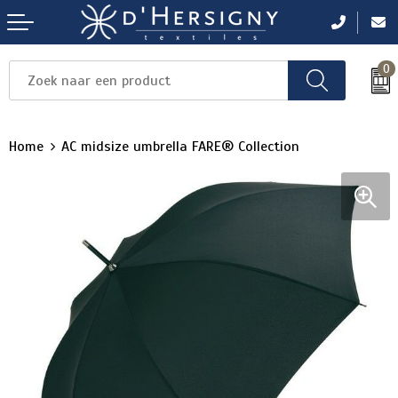
0
Items
Items
Items
Items
Items
Home
AC midsize umbrella FARE® Collection