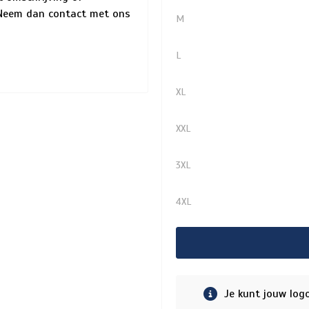
? Neem dan contact met ons
M
L
XL
XXL
3XL
4XL
Je kunt jouw log