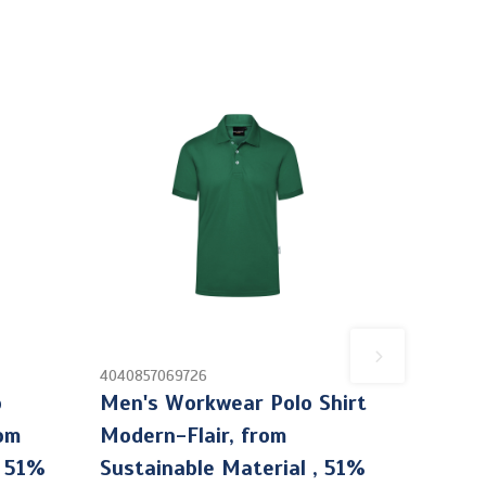
4040857069726
o
Men's Workwear Polo Shirt
rom
Modern-Flair, from
, 51%
Sustainable Material , 51%