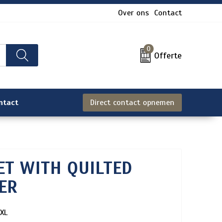
Over ons
Contact
0
Offerte
ntact
Direct contact opnemen
KET WITH QUILTED
ER
XL