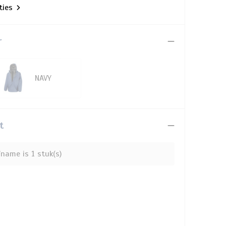
aties
r
NAVY
t
name is 1 stuk(s)