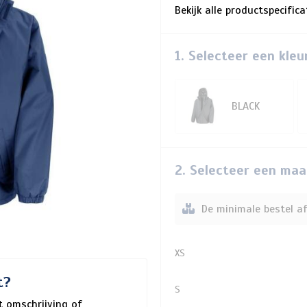
Bekijk alle productspecific
1. Selecteer een kleu
BLACK
2. Selecteer een maa
De minimale bestel af
XS
t?
S
 omschrijving of