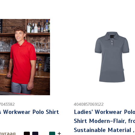
7043382
4040857069122
 Workwear Polo Shirt
Ladies' Workwear Pol
Shirt Modern-Flair, f
Sustainable Material 
nvraag