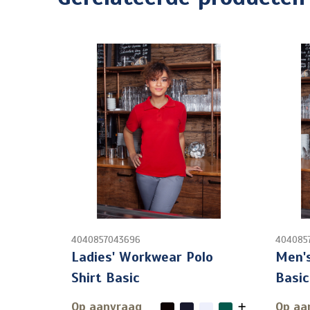
4040857043696
404085
Ladies' Workwear Polo
Men's
Shirt Basic
Basic
Op aanvraag
Op aa