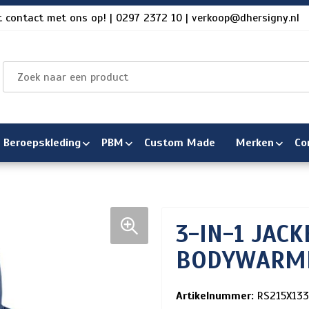
 contact met ons op! | 0297 2372 10 | verkoop@dhersigny.nl
Beroepskleding
PBM
Custom Made
Merken
Co
3-IN-1 JAC
BODYWARM
Artikelnummer:
RS215X133